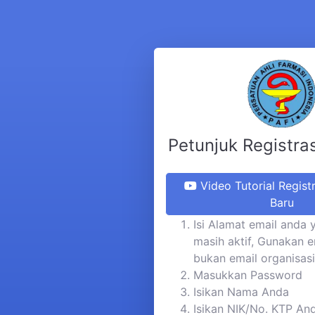
Petunjuk Registra
Video Tutorial Regist
Baru
Isi Alamat email anda 
masih aktif, Gunakan e
bukan email organisasi
Masukkan Password
Isikan Nama Anda
Isikan NIK/No. KTP An