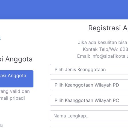
Registrasi 
Jika ada kesulitan bis
Kontak Telp/WA: 6
Email:
info@sipafikotal
si Anggota
rasi Anggota
yang valid dan
mail pribadi
da