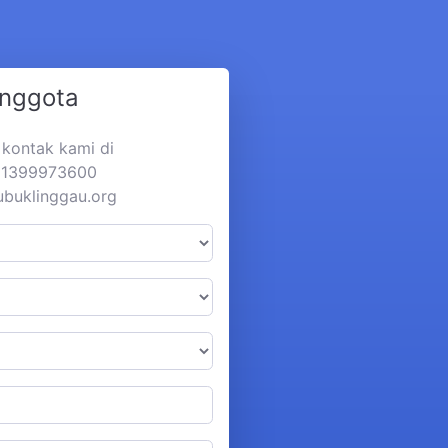
Anggota
a kontak kami di
281399973600
ubuklinggau.org