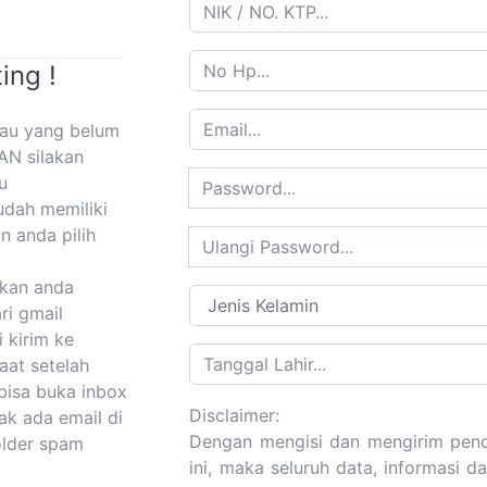
ing !
tau yang belum
AN silakan
u
udah memiliki
n anda pilih
kan anda
ri gmail
i kirim ke
aat setelah
bisa buka inbox
Disclaimer:
dak ada email di
Dengan mengisi dan mengirim pend
folder spam
ini, maka seluruh data, informasi 